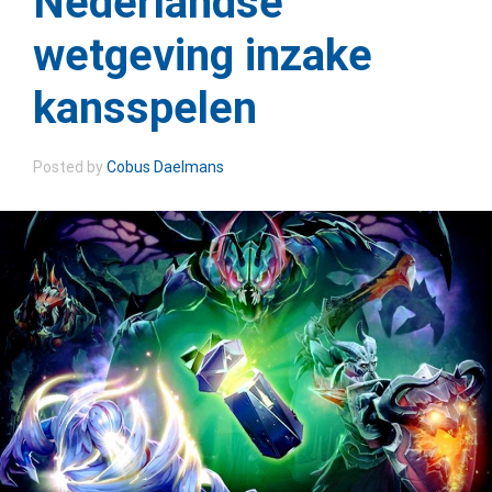
Nederlandse
wetgeving inzake
kansspelen
Posted by
Cobus Daelmans