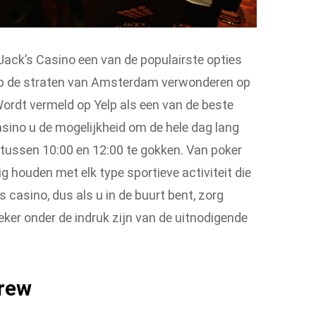
ack’s Casino een van de populairste opties
 op de straten van Amsterdam verwonderen op
ordt vermeld op Yelp als een van de beste
asino u de mogelijkheid om de hele dag lang
tussen 10:00 en 12:00 te gokken. Van poker
g houden met elk type sportieve activiteit die
 casino, dus als u in de buurt bent, zorg
eker onder de indruk zijn van de uitnodigende
rew