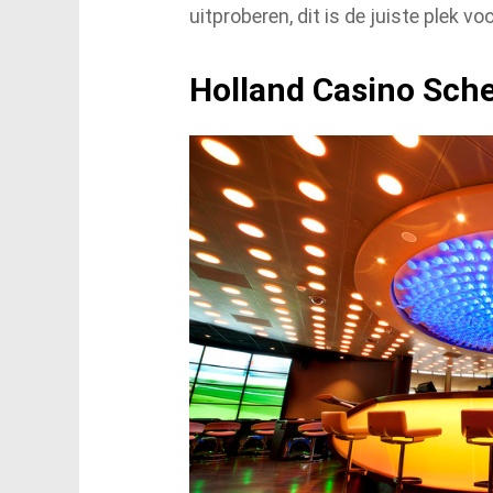
uitproberen, dit is de juiste plek voo
Holland Casino Sch