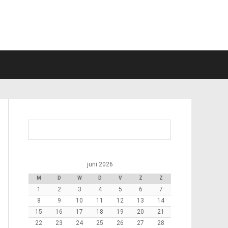
juni 2026
M
D
W
D
V
Z
Z
1
2
3
4
5
6
7
8
9
10
11
12
13
14
15
16
17
18
19
20
21
22
23
24
25
26
27
28