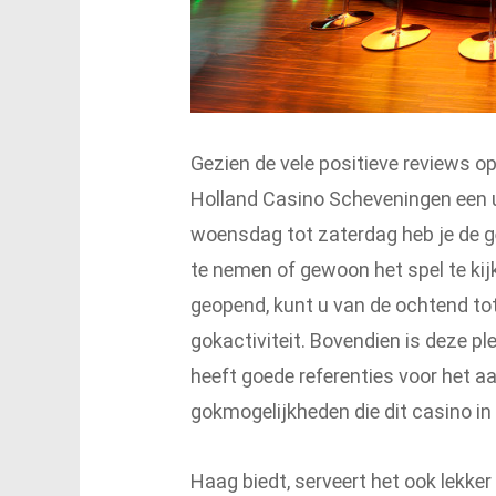
Gezien de vele positieve reviews op
Holland Casino Scheveningen een 
woensdag tot zaterdag heb je de g
te nemen of gewoon het spel te kij
geopend, kunt u van de ochtend tot
gokactiviteit. Bovendien is deze pl
heeft goede referenties voor het aa
gokmogelijkheden die dit casino in
Haag biedt, serveert het ook lekke