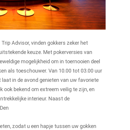
 Trip Advisor, vinden gokkers zeker het
uitstekende keuze. Met pokerversies van
eweldige mogelijkheid om in toernooien deel
ken als toeschouwer. Van 10.00 tot 03.00 uur
 laat in de avond genieten van uw favoriete
ek ook bekend om extreem veilig te zijn, en
ntrekkelijke interieur. Naast de
 Den
r eten, zodat u een hapje tussen uw gokken