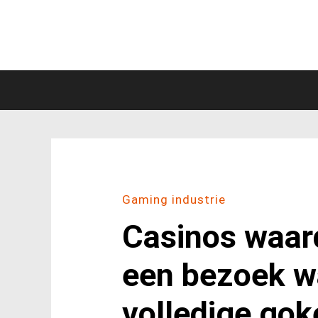
Gaming industrie
Casinos waar
een bezoek w
volledige gok